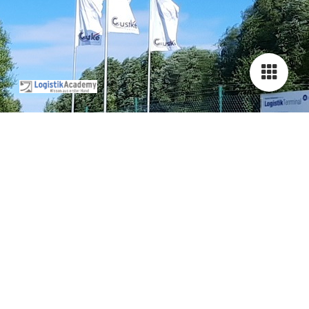
Wir freuen uns über Ihr Feedback
Gästebuch
13 Einträge
Ins Gästebuch eintragen
Joanne Hoff
19.06.2026
18:59:32
Es war eine wunderschöne Zeit. Der Theorie Unterricht war